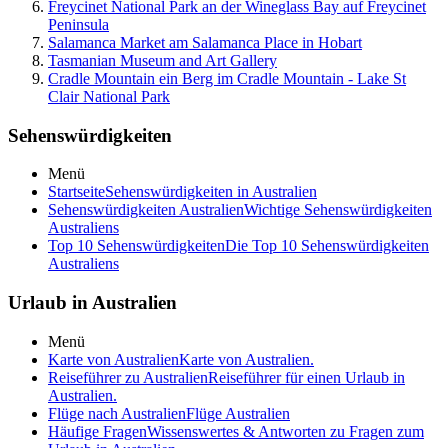
Freycinet National Park an der Wineglass Bay auf Freycinet
Peninsula
Salamanca Market am Salamanca Place in Hobart
Tasmanian Museum and Art Gallery
Cradle Mountain ein Berg im Cradle Mountain - Lake St
Clair National Park
Sehenswürdigkeiten
Menü
Startseite
Sehenswürdigkeiten in Australien
Sehenswürdigkeiten Australien
Wichtige Sehenswürdigkeiten
Australiens
Top 10 Sehenswürdigkeiten
Die Top 10 Sehenswürdigkeiten
Australiens
Urlaub in Australien
Menü
Karte von Australien
Karte von Australien.
Reiseführer zu Australien
Reiseführer für einen Urlaub in
Australien.
Flüge nach Australien
Flüge Australien
Häufige Fragen
Wissenswertes & Antworten zu Fragen zum