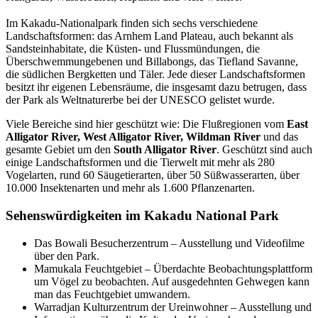
Im Kakadu-Nationalpark finden sich sechs verschiedene
Landschaftsformen: das Arnhem Land Plateau, auch bekannt als
Sandsteinhabitate, die Küsten- und Flussmündungen, die
Überschwemmungebenen und Billabongs, das Tiefland Savanne,
die südlichen Bergketten und Täler. Jede dieser Landschaftsformen
besitzt ihr eigenen Lebensräume, die insgesamt dazu betrugen, dass
der Park als Weltnaturerbe bei der UNESCO gelistet wurde.
Viele Bereiche sind hier geschützt wie: Die Flußregionen vom
East
Alligator River, West Alligator River, Wildman River
und das
gesamte Gebiet um den
South Alligator River
. Geschützt sind auch
einige Landschaftsformen und die Tierwelt mit mehr als 280
Vogelarten, rund 60 Säugetierarten, über 50 Süßwasserarten, über
10.000 Insektenarten und mehr als 1.600 Pflanzenarten.
Sehenswürdigkeiten im Kakadu National Park
Das Bowali Besucherzentrum – Ausstellung und Videofilme
über den Park.
Mamukala Feuchtgebiet – Überdachte Beobachtungsplattform
um Vögel zu beobachten. Auf ausgedehnten Gehwegen kann
man das Feuchtgebiet umwandern.
Warradjan Kulturzentrum der Ureinwohner – Ausstellung und