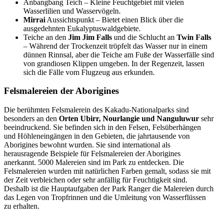
Anbangbang Teich – Kleine Feuchtgebiet mit vielen
Wasserlilien und Wasservögeln.
Mirrai
Aussichtspunkt – Bietet einen Blick über die
ausgedehnten Eukalyptuswaldgebiete.
Teiche an den
Jim Jim Falls
und die Schlucht an
Twin Falls
– Während der Trockenzeit tröpfelt das Wasser nur in einem
dünnen Rinnsal, aber die Teiche am Fuße der Wasserfälle sind
von grandiosen Klippen umgeben. In der Regenzeit, lassen
sich die Fälle vom Flugzeug aus erkunden.
Felsmalereien der Aborigines
Die berühmten Felsmalerein des Kakadu-Nationalparks sind
besonders an den
Orten Ubirr, Nourlangie und Nanguluwur
sehr
beeindruckend. Sie befinden sich in den Felsen, Felsüberhängen
und Höhleneingängen in den Gebieten, die jahrtausende von
Aborigines bewohnt wurden. Sie sind international als
herausragende Beispiele für Felsmalereien der Aborigines
anerkannt. 5000 Malereien sind im Park zu entdecken. Die
Felsmalereien wurden mit natürlichen Farben gemalt, sodass sie mit
der Zeit verbleichen oder sehr anfällig für Feuchtigkeit sind.
Deshalb ist die Hauptaufgaben der Park Ranger die Malereien durch
das Legen von Tropfrinnen und die Umleitung von Wasserflüssen
zu erhalten.