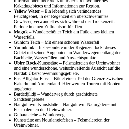
Informationen über die Kultur der Ureinwohner des
Kakadugebietes und Informationen zur Region.
Yellow Water
– Ein lebendig sich veränderndes
Feuchtgebiet, in der Regenzeit ein überschwemmtes
Gewässer, verwandelt es sich während der Trockenzeit-
Periode in einen Zufluchtsort für Tiere.
Maguk
– Wunderschöner Teich am Fuße eines kleinen
Wasserfalls.
Gunlom Teich – Mit einem schönen Wasserfall
Yurmikmik – Insbesondere in der Regenzeit lockt dieses
Gebiet mit seinen Angeboten an Wanderwegen entlang der
Bachbette, Wasserfällen und Aussichtspunkte.
Ubirr Rock
-Kunststätte – Felsmalereien der Ureinwohner
und eine wunderschöne, weitschweifende Aussicht auf die
Nardab Überschwemmungsgebiete.
East Alligator Fluss – Bildet einen Teil der Grenze zwischen
Kakadu und Arnhemland. Hier werden Touren mit Booten
angeboten.
Bardedjilidji – Wanderweg durch geschichtete
Sandsteingebiete.
Nanguluwur Kunststätte – Nanguluwur Naturgalerie mit
Felsmalereien der Ureinwohner.
Gubarateiche – Wanderweg
Kunststätte am Nourlangiefelsen – Felsmalereien der
Ureinwohner.