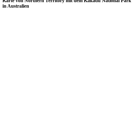
Karte von Northern Territory mit dem Kakadu National Park
in Australien