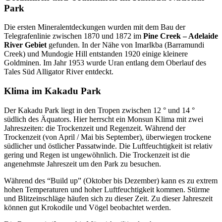
Park
Die ersten Mineralentdeckungen wurden mit dem Bau der
Telegrafenlinie zwischen 1870 und 1872 im
Pine Creek – Adelaide
River Gebiet
gefunden. In der Nähe von Imarlkba (Barramundi
Creek) und Mundogie Hill entstanden 1920 einige kleinere
Goldminen. Im Jahr 1953 wurde Uran entlang dem Oberlauf des
Tales Süd Alligator River entdeckt.
Klima im Kakadu Park
Der Kakadu Park liegt in den Tropen zwischen 12 ° und 14 °
südlich des Äquators. Hier herrscht ein Monsun Klima mit zwei
Jahreszeiten: die Trockenzeit und Regenzeit. Während der
Trockenzeit (von April / Mai bis September), überwiegen trockene
südlicher und östlicher Passatwinde. Die Luftfeuchtigkeit ist relativ
gering und Regen ist ungewöhnlich. Die Trockenzeit ist die
angenehmste Jahreszeit um den Park zu besuchen.
Während des “Build up” (Oktober bis Dezember) kann es zu extrem
hohen Temperaturen und hoher Luftfeuchtigkeit kommen. Stürme
und Blitzeinschläge häufen sich zu dieser Zeit. Zu dieser Jahreszeit
können gut Krokodile und Vögel beobachtet werden.