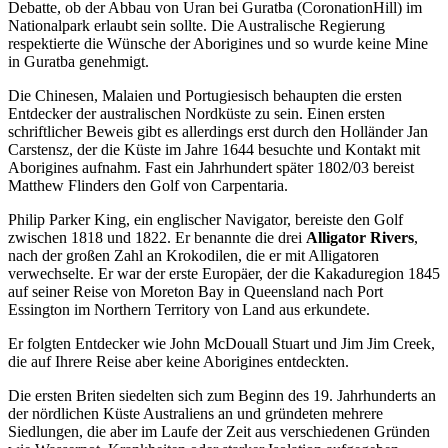
Debatte, ob der Abbau von Uran bei Guratba (CoronationHill) im
Nationalpark erlaubt sein sollte. Die Australische Regierung
respektierte die Wünsche der Aborigines und so wurde keine Mine
in Guratba genehmigt.
Die Chinesen, Malaien und Portugiesisch behaupten die ersten
Entdecker der australischen Nordküste zu sein. Einen ersten
schriftlicher Beweis gibt es allerdings erst durch den Holländer Jan
Carstensz, der die Küste im Jahre 1644 besuchte und Kontakt mit
Aborigines aufnahm. Fast ein Jahrhundert später 1802/03 bereist
Matthew Flinders den Golf von Carpentaria.
Philip Parker King, ein englischer Navigator, bereiste den Golf
zwischen 1818 und 1822. Er benannte die drei
Alligator Rivers
,
nach der großen Zahl an Krokodilen, die er mit Alligatoren
verwechselte. Er war der erste Europäer, der die Kakaduregion 1845
auf seiner Reise von Moreton Bay in Queensland nach Port
Essington im Northern Territory von Land aus erkundete.
Er folgten Entdecker wie John McDouall Stuart und Jim Jim Creek,
die auf Ihrere Reise aber keine Aborigines entdeckten.
Die ersten Briten siedelten sich zum Beginn des 19. Jahrhunderts an
der nördlichen Küste Australiens an und gründeten mehrere
Siedlungen, die aber im Laufe der Zeit aus verschiedenen Gründen