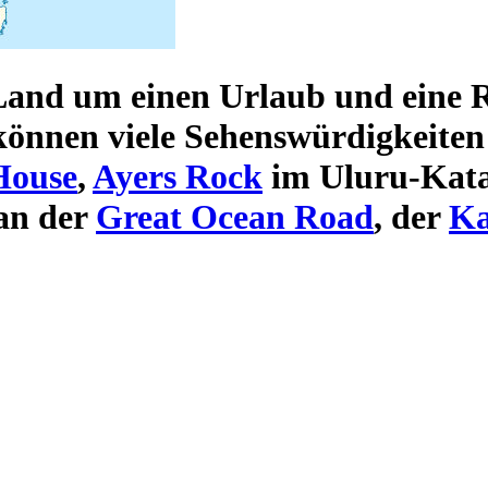
 Land um einen
Urlaub und eine R
können viele
Sehenswürdigkeiten
House
,
Ayers Rock
im Uluru-Kata
an der
Great Ocean Road
, der
Ka