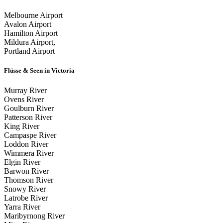
Melbourne Airport
Avalon Airport
Hamilton Airport
Mildura Airport,
Portland Airport
Flüsse & Seen in Victoria
Murray River
Ovens River
Goulburn River
Patterson River
King River
Campaspe River
Loddon River
Wimmera River
Elgin River
Barwon River
Thomson River
Snowy River
Latrobe River
Yarra River
Maribyrnong River