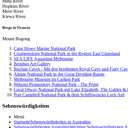
Mitta River
Hopkins River
Merri River
Kiewa River.
Berge in Victoria
Mount Bogong
Cape Howe Marine National Park
Croajingolong National Park in der Region East Gippsland
SEA LIFE Aquarium Melbourne
Bendigo Art Gallery
Buchan Caves - Mit den berühmten Royal Cave und Fairy Cav
Alpine National Park in der Great Dividing Range
Melbourne Museum im Carlton Park
Wilsons Promontory National Park - The Prom
Great Otway National Park mit Lake Elizabeth, The Gables & E
Port Campbell National Park & dem Schiffswracks Loch Ard
Sehenswürdigkeiten
Menü
Startseite
Sehenswürdigkeiten in Australien
Sehenswürdigkeiten Australien
Wichtige Sehenswürdigkeiten Au