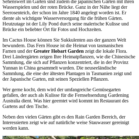
Sehenswert im Garten sind zudem die japanischen Gärten mit ihren
Wasserspielen und der roten Brücke. Ganz in der Nähe liegt der
Seerosenteich, der schon im Jahre 1840 angelegt worden ist. Er
diente als wichtigste Wasserversorgung für die frühen Gärten.
Heutzutage ist der Lily Pond durch seine malerische Kulisse und
Brücke ein beliebter Ort für Fotos und Hochzeiten.
Im Cactus House können Sie Sukkulenten aus der ganzen Welt
bewundern. Das Fern House ist die Heimat von tasmanischen
Farnen und der
Greater Hobart Garden
zeigt die lokale Flora.
Drei Ländergärten zeigen Ihre Heimatpflanzen, wie die Chinesische
Sammlung, die sich auf Pflanzen konzentriert, die in der Provinz
Yunnan in China gesammelt wurden. Die neuseeländische
Sammlung, die eine der ältesten Plantagen in Tasmanien zeigt und
der Japanische Garten, mit seinen Speziellen Pflanzen.
Wer gerne kocht, dem wird der umfangreiche Gemüsegarten
gefallen, der auch als Kulisse für die Fernsehsendung Gardening
Australia dient. Was hier geerntet wird kommt im Restaurant des
Gartens auf den Tische.
Neben den vielen Gärten gibt es den Rain Garden Bereich, der
Interessierten zeigt wie auf natürliche weise Stauwasser gereinigt
werden kann.