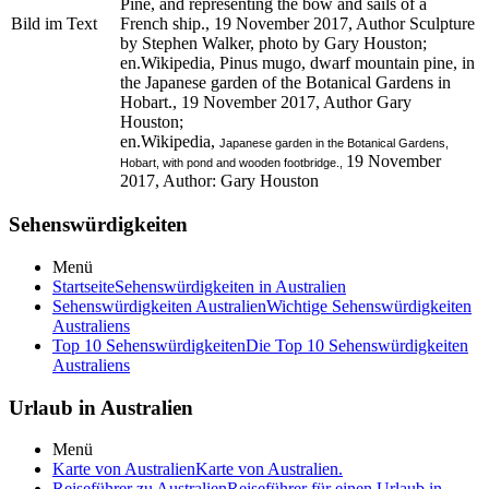
Pine, and representing the bow and sails of a
Bild im Text
French ship., 19 November 2017, Author
Sculpture
by Stephen Walker, photo by Gary Houston;
en.Wikipedia, Pinus mugo, dwarf mountain pine, in
the Japanese garden of the Botanical Gardens in
Hobart., 19 November 2017, Author
Gary
Houston;
en.Wikipedia,
Japanese garden in the Botanical Gardens,
19 November
Hobart, with pond and wooden footbridge.,
2017, Author: Gary Houston
Sehenswürdigkeiten
Menü
Startseite
Sehenswürdigkeiten in Australien
Sehenswürdigkeiten Australien
Wichtige Sehenswürdigkeiten
Australiens
Top 10 Sehenswürdigkeiten
Die Top 10 Sehenswürdigkeiten
Australiens
Urlaub in Australien
Menü
Karte von Australien
Karte von Australien.
Reiseführer zu Australien
Reiseführer für einen Urlaub in