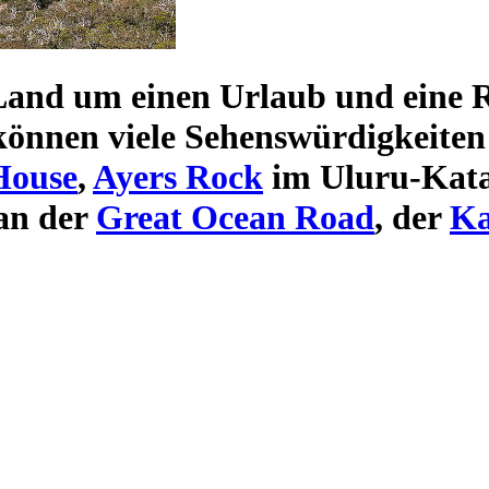
 Land um einen
Urlaub und eine R
können viele
Sehenswürdigkeiten
House
,
Ayers Rock
im Uluru-Kata
an der
Great Ocean Road
, der
Ka