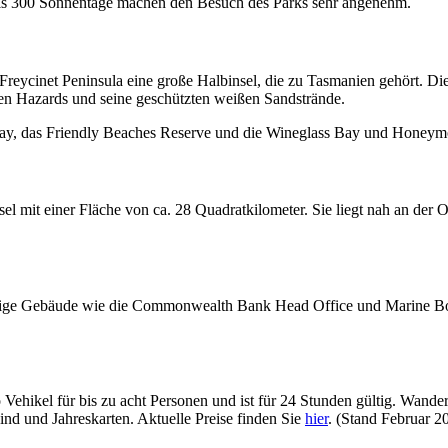
als 300 Sonnentage machen den Besuch des Parks sehr angenehm.
Freycinet Peninsula eine große Halbinsel, die zu Tasmanien gehört. Die
, den Hazards und seine geschützten weißen Sandstrände.
s Bay, das Friendly Beaches Reserve und die Wineglass Bay und Honey
sel mit einer Fläche von ca. 28 Quadratkilometer. Sie liegt nah an der
r. Einige Gebäude wie die Commonwealth Bank Head Office und Marine 
 Vehikel für bis zu acht Personen und ist für 24 Stunden gültig. Wand
ind und Jahreskarten. Aktuelle Preise finden Sie
hier
. (Stand Februar 2