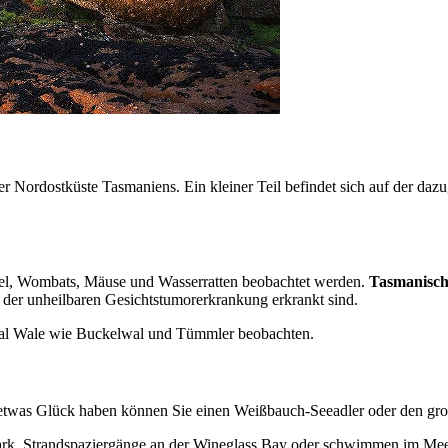
der Nordostküste Tasmaniens. Ein kleiner Teil befindet sich auf der daz
el, Wombats, Mäuse und Wasserratten beobachtet werden.
Tasmanisch
n der unheilbaren Gesichtstumorerkrankung erkrankt sind.
al Wale wie Buckelwal und Tümmler beobachten.
 etwas Glück haben können Sie einen Weißbauch-Seeadler oder den groß
ark, Strandspaziergänge an der Wineglass Bay oder schwimmen im Mee