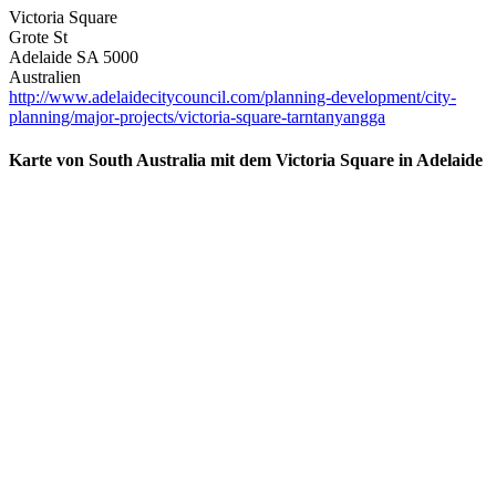
Victoria Square
Grote St
Adelaide SA 5000
Australien
http://www.adelaidecitycouncil.com/planning-development/city-
planning/major-projects/victoria-square-tarntanyangga
Karte von South Australia mit dem Victoria Square in Adelaide