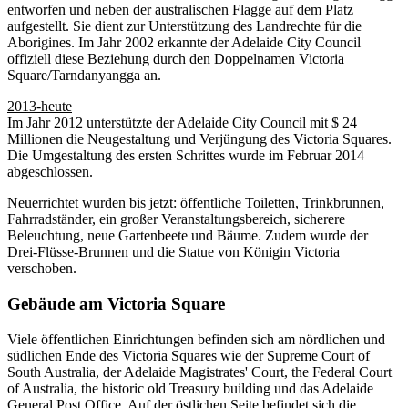
entworfen und neben der australischen Flagge auf dem Platz
aufgestellt. Sie dient zur Unterstützung des Landrechte für die
Aborigines. Im Jahr 2002 erkannte der Adelaide City Council
offiziell diese Beziehung durch den Doppelnamen Victoria
Square/Tarndanyangga an.
2013-heute
Im Jahr 2012 unterstützte der Adelaide City Council mit $ 24
Millionen die Neugestaltung und Verjüngung des Victoria Squares.
Die Umgestaltung des ersten Schrittes wurde im Februar 2014
abgeschlossen.
Neuerrichtet wurden bis jetzt: öffentliche Toiletten, Trinkbrunnen,
Fahrradständer, ein großer Veranstaltungsbereich, sicherere
Beleuchtung, neue Gartenbeete und Bäume. Zudem wurde der
Drei-Flüsse-Brunnen und die Statue von Königin Victoria
verschoben.
Gebäude am Victoria Square
Viele öffentlichen Einrichtungen befinden sich am nördlichen und
südlichen Ende des Victoria Squares wie der Supreme Court of
South Australia, der Adelaide Magistrates' Court, the Federal Court
of Australia, the historic old Treasury building und das Adelaide
General Post Office. Auf der östlichen Seite befindet sich die