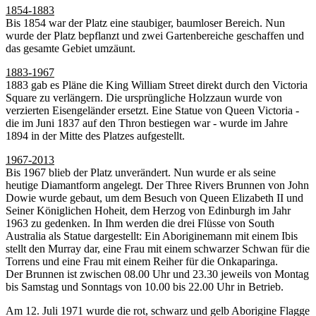
1854-1883
Bis 1854 war der Platz eine staubiger, baumloser Bereich. Nun
wurde der Platz bepflanzt und zwei Gartenbereiche geschaffen und
das gesamte Gebiet umzäunt.
1883-1967
1883 gab es Pläne die King William Street direkt durch den Victoria
Square zu verlängern. Die ursprüngliche Holzzaun wurde von
verzierten Eisengeländer ersetzt. Eine Statue von Queen Victoria -
die im Juni 1837 auf den Thron bestiegen war - wurde im Jahre
1894 in der Mitte des Platzes aufgestellt.
1967-2013
Bis 1967 blieb der Platz unverändert. Nun wurde er als seine
heutige Diamantform angelegt. Der Three Rivers Brunnen von John
Dowie wurde gebaut, um dem Besuch von Queen Elizabeth II und
Seiner Königlichen Hoheit, dem Herzog von Edinburgh im Jahr
1963 zu gedenken. In Ihm werden die drei Flüsse von South
Australia als Statue dargestellt: Ein Aboriginemann mit einem Ibis
stellt den Murray dar, eine Frau mit einem schwarzer Schwan für die
Torrens und eine Frau mit einem Reiher für die Onkaparinga.
Der Brunnen ist zwischen 08.00 Uhr und 23.30 jeweils von Montag
bis Samstag und Sonntags von 10.00 bis 22.00 Uhr in Betrieb.
Am 12. Juli 1971 wurde die rot, schwarz und gelb Aborigine Flagge